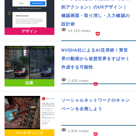
的アクション）のUXデザイン｜
確認画面・取り消し・入力確認の
設計術
14,163 views
デザイン
NVIDIA社によるAI活用術！実世
界の動画から仮想世界をすばやく
作成する可能性
1,425 views
話題
ソーシャルネットワークのキャン
ペーンを企画しよう
1,934 views
マーケティング