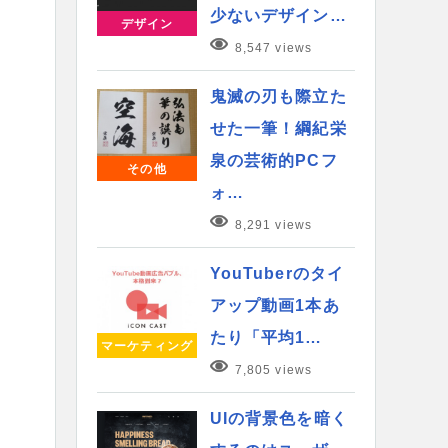
少ないデザイン…
デザイン
8,547 views
鬼滅の刃も際立た
せた一筆！綱紀栄
泉の芸術的PCフ
その他
ォ…
8,291 views
YouTuberのタイ
アップ動画1本あ
たり「平均1…
マーケティング
7,805 views
UIの背景色を暗く