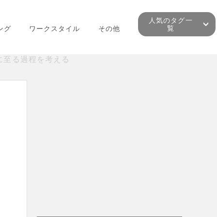
人気のタグ一
覧
ング
ワークスタイル
その他
に至る過程を考える