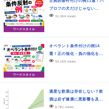
古典的条件付けの例11選！パ
ブロフの犬だけじゃない…
31,364 views
ワークスタイル
オペラント条件付けの例14
選！正の強化・負の強化を…
55,169 views
ワークスタイル
適度な飲酒は存在しない？飲
酒は必ず健康に悪影響を及…
6,781 views