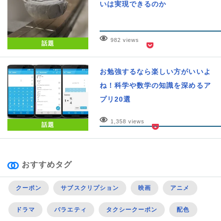
いは実現できるのか
982 views
話題
お勉強するなら楽しい方がいいよ
ね！科学や数学の知識を深めるア
プリ20選
1,358 views
話題
おすすめタグ
クーポン
サブスクリプション
映画
アニメ
ドラマ
バラエティ
タクシークーポン
配色