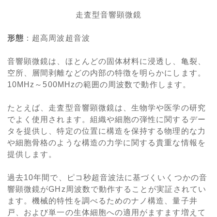
走査型音響顕微鏡
形態
：超高周波超音波
音響顕微鏡は、ほとんどの固体材料に浸透し、亀裂、
空所、層間剥離などの内部の特徴を明らかにします。
10MHz～500MHzの範囲の周波数で動作します。
たとえば、走査型音響顕微鏡は、生物学や医学の研究
でよく使用されます。組織や細胞の弾性に関するデー
タを提供し、特定の位置に構造を保持する物理的な力
や細胞骨格のような構造の力学に関する貴重な情報を
提供します。
過去10年間で、ピコ秒超音波法に基づくいくつかの音
響顕微鏡がGHz周波数で動作することが実証されてい
ます。機械的特性を調べるためのナノ構造、量子井
戸、および単一の生体細胞への適用がますます増えて