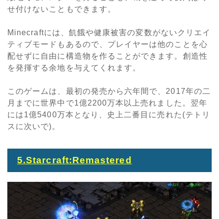
せ付けないこともできます。
Minecraft
には、飢餓や健康被害の変数がないクリエイ
ティブモードもあるので、プレイヤーは他のことを心
配せずに自由に構造物を作ることができます。創造性
を発揮する余地を与えてくれます。
このゲームは、最初の発売から六年間で、
2017
年の二
月までに世界中で
1
億
2200
万本以上売れました。翌年
には
1
億
5400
万本となり、史上二番目に売れた(テトリ
スに次いで)。
5.Starcraft:Remastered