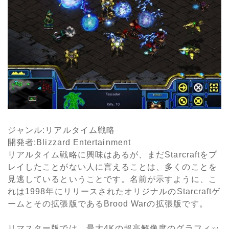
ジャンル
:
リアルタイム戦略
開発者
:Blizzard Entertainment
リアルタイム戦略に興味はあるが、まだ
Starcraft
をプ
レイしたことがない人に言えることは、多くのことを
見逃しているということです。名前が示すように、こ
れは
1998
年にリリースされたオリジナルの
Starcraft
ゲ
ームとその拡張版である
Brood War
の拡張版です。
リマスター版では、最大
4K
の超高解像度のグラフィッ