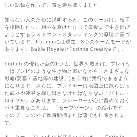
しい記録を作って、賞を勝ち取りました。
知らない人のために説明すると、このゲームは、相手
を排除したり、相手を避けたりして最後まで生き延び
ようとするラストマン・スタンディングの原理に基づ
いています。
Fortnite
には現在、
3
つのゲームモードが
あります。
Battle Royale
と
Fortnite Creative
です。
Fortnite
の優れた点の
1
つは、世界を救えば、プレイヤ
ーはゾンビのような生き物と戦いながら、さまざまな
戦略(要塞・基地等の建設。)を自由に実行できるよう
になります。さらに、プレイヤーは地図上に散らばっ
た武器や装甲を探し出さなければならない『バトル・
ロイヤル』があります。プレーヤーが心に留めておく
べき重要なことは、 「セーフゾーン」 の縮小です。
そのゾーンの外で長時間捕まれば誰でも排除されま
す。