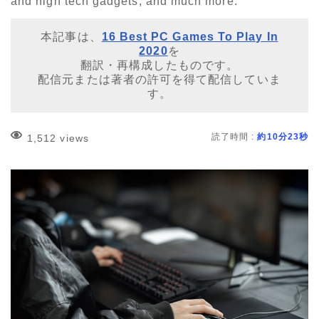
and high tech gadgets, and much more.
本記事は、
16 Best PC Games To Play In
2020
を
翻訳・再構成したものです。
配信元または著者の許可を得て配信していま
す。
読了時間 :
約10分23秒
1,512 views