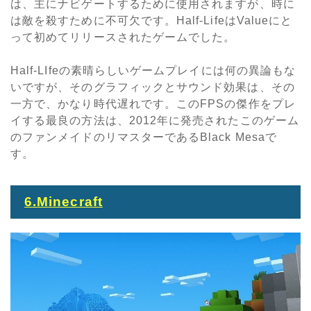
は、主にナビゲートするために使用されますが、時に
は敵を殺すために不可欠です。
Half-Life
は
Value
にと
って初めてリリースされたゲームでした。
Half-LIfe
の素晴らしいゲームプレイには何の異論もな
いですが、そのグラフィックとサウンド効果は、その
一方で、かなり時代遅れです。この
FPS
の傑作をプレ
イする最良の方法は、
2012
年に発売されたこのゲーム
のファンメイドのリマスターである
Black Mesaで
す
。
6.Minecraft