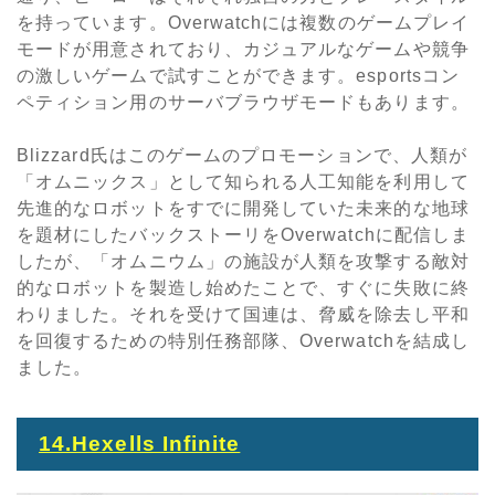
を持っています。
Overwatch
には複数のゲームプレイ
モードが用意されており、カジュアルなゲームや競争
の激しいゲームで試すことができます。
esports
コン
ペティション用のサーバブラウザモードもあります。
Blizzard
氏はこのゲームのプロモーションで、人類が
「オムニックス」として知られる人工知能を利用して
先進的なロボットをすでに開発していた未来的な地球
を題材にしたバックストーリを
Overwatch
に配信しま
したが、「オムニウム」の施設が人類を攻撃する敵対
的なロボットを製造し始めたことで、すぐに失敗に終
わりました。それを受けて国連は、脅威を除去し平和
を回復するための特別任務部隊、
Overwatch
を結成し
ました。
14.Hexells Infinite