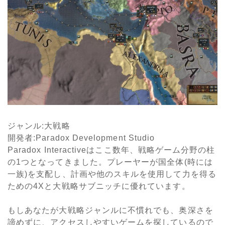
ジャンル
:
大戦略
開発者
:Paradox Development Studio
Paradox Interactive
はここ数年、戦略ゲーム分野の柱
の
1
つとなってきました。プレーヤーが国全体(時には
一族)を支配し、計画や他のスキルを使用して力を得る
ための
4X
と大戦略サブニッチに優れています。
もしあなたが大戦略ジャンルに不慣れでも、奥深さを
諦めずに、アクセスしやすいゲームを探しているので