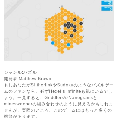
ジャンル
:
パズル
開発者
:Matthew Brown
もしあなたが
Slitherlink
や
Sudoku
のようなパズルゲー
ムのファンなら、必ず
Hexells Infinite
も気にいるでし
ょう。一見すると、
Griddlers
や
Nanograms
と
minesweeperの組み合わせのように見えるかもしれま
せんが、実際のところ、このゲームにはもっと多くの
機能があります。