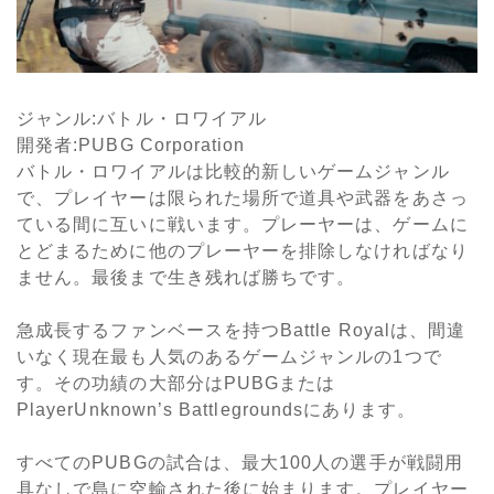
ジャンル
:
バトル・ロワイアル
開発者
:PUBG Corporation
バトル・ロワイアルは比較的新しいゲームジャンル
で、プレイヤーは限られた場所で道具や武器をあさっ
ている間に互いに戦います。プレーヤーは、ゲームに
とどまるために他のプレーヤーを排除しなければなり
ません。最後まで生き残れば勝ちです。
急成長するファンベースを持つ
Battle Royal
は、間違
いなく現在最も人気のあるゲームジャンルの
1
つで
す。その功績の大部分は
PUBG
または
PlayerUnknown
’
s Battlegrounds
にあります。
すべての
PUBG
の試合は、最大
100
人の選手が戦闘用
具なしで島に空輸された後に始まります。プレイヤー