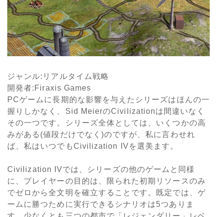
ジャンル
:
リアルタイム戦略
開発者
:Firaxis Games
PC
ゲームに長期的な影響を与えたシリーズはほんの一
握りしかなく、
Sid Meier
の
Civilization
は間違いなく
その一つです。シリーズ全体としては、いくつかの高
みがある(値段だけでなく)のですが、私に言わせれ
ば、私はいつでも
Civilization IV
を選美ます。
Civilization IVでは、シリーズの他のゲームと同様
に、プレイヤーの目的は、限られた初期リソースのみ
でゼロから全文明を確立することです。既定では、ゲ
ームに勝つために実行できるシナリオは
5
つありま
す。少なくとも三つの都市で「レジェンダリー」レベ