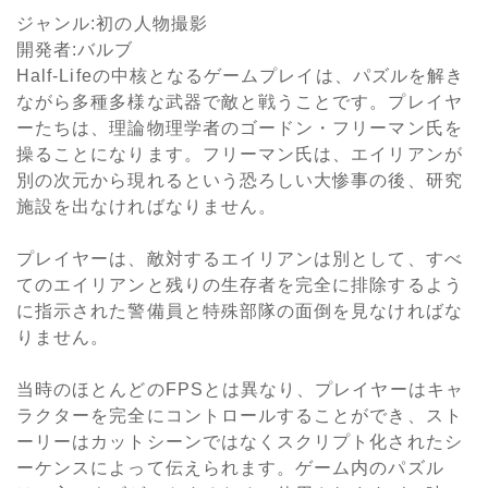
ジャンル
:
初の人物撮影
開発者
:
バルブ
Half-Life
の中核となるゲームプレイは、パズルを解き
ながら多種多様な武器で敵と戦うことです。プレイヤ
ーたちは、理論物理学者のゴードン・フリーマン氏を
操ることになります。フリーマン氏は、エイリアンが
別の次元から現れるという恐ろしい大惨事の後、研究
施設を出なければなりません。
プレイヤーは、敵対するエイリアンは別として、すべ
てのエイリアンと残りの生存者を完全に排除するよう
に指示された警備員と特殊部隊の面倒を見なければな
りません。
当時のほとんどの
FPS
とは異なり、プレイヤーはキャ
ラクターを完全にコントロールすることができ、スト
ーリーはカットシーンではなくスクリプト化されたシ
ーケンスによって伝えられます。ゲーム内のパズル