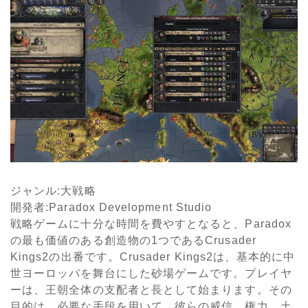
ジャンル
:
大戦略
開発者
:Paradox Development Studio
戦略ゲームに十分な時間を費やすとなると、
Paradox
の最も価値のある創造物の
1
つである
Crusader
Kings2
の出番です。
Crusader Kings2
は、基本的に中
世ヨーロッパを舞台にした砂場ゲームです。プレイヤ
ーは、王朝全体の支配者と長として始まります。その
目的は、必要な手段を用いて、彼らの威信、権力、土