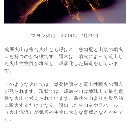
マヨン火山、2009年12月29日
成層火山は複合火山とも呼ばれ、急勾配と山頂の噴火
口を持つのが特徴です。通常は、噴火によって流出し
た火山性物質が堆積し、成層化した構造をしていま
す。
このような火山では、爆発性噴火と流出性噴火の両方
が見られます。現状では、成層火山は地球上で最も危
険な火山と考えられています。盾状火山よりも爆発的
に噴火するだけでなく、噴出した火山灰やラハール
（火山泥流）が気候や生物に大きな脅威となるからで
す。