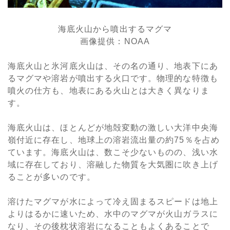
海底火山から噴出するマグマ
画像提供：NOAA
海底火山と氷河底火山は、その名の通り、地表下にあ
るマグマや溶岩が噴出する火口です。物理的な特徴も
噴火の仕方も、地表にある火山とは大きく異なりま
す。
海底火山は、ほとんどが地殻変動の激しい大洋中央海
嶺付近に存在し、地球上の溶岩流出量の約75％を占め
ています。海底火山は、数こそ少ないものの、浅い水
域に存在しており、溶融した物質を大気圏に吹き上げ
ることが多いのです。
溶けたマグマが水によって冷え固まるスピードは地上
よりはるかに速いため、水中のマグマが火山ガラスに
なり、その後枕状溶岩になることもよくあることで