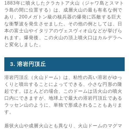
1883年に噴火したクラカトア火山（ジャワ島とスマト
ラ島の間に位置する）は、成層火山の最も有名な例で
あり、200メガトン級の核兵器の爆発に匹敵する巨大
な衝撃波を発生させました。その他の例としては、日
本の富士山やイタリアのヴェスヴィオ山などが挙げら
れます。爆発後、この火山の頂上噴火口はカルデラへ
と変化しました。
3. 溶岩円頂丘
溶岩円頂丘（火山ドーム）は、粘性の高い溶岩がゆっ
くりと噴出することによってできる、小さな円形の隆
起です。ほとんどの場合、このドームは活火山の噴火
口内にできますが、地球上で最大の溶岩円頂丘である
ラッセン山のように、単独で形成されることもありま
す。
盾状火山や成層火山とも異なり、火山ドームのマグマ