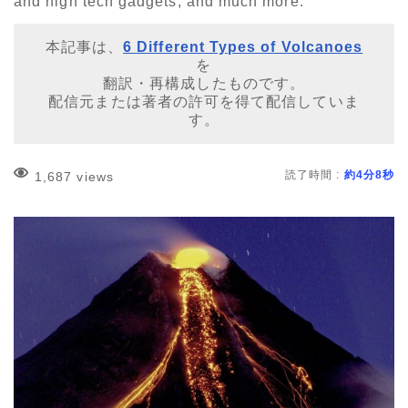
and high tech gadgets, and much more.
本記事は、
6 Different Types of Volcanoes
を
翻訳・再構成したものです。
配信元または著者の許可を得て配信していま
す。
読了時間 :
約4分8秒
1,687 views