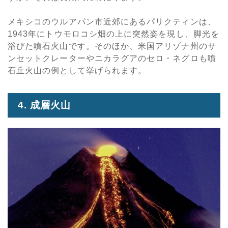
メキシコのウルアパン市近郊にあるパリクティンは、
1943年にトウモロコシ畑の上に突然姿を現し、脚光を
浴びた噴石火山です。そのほか、米国アリゾナ州のサ
ンセットクレーターやニカラグアのセロ・ネグロも噴
石丘火山の例として挙げられます。
4. 成層火山