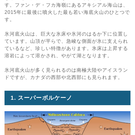
す。ファン・デ・フカ海嶺にあるアキシアル海山は、
2015年に最後に噴火した最も若い海底火山のひとつで
す。
氷河底火山は、巨大な氷床や氷河のはるか下に位置し
ています。山頂が平らで、急峻な側面が氷に支えられ
ているなど、珍しい特徴があります。氷床は上昇する
溶岩によって溶かされ、やがて湖となります。
氷河底火山が多く見られるのは南極大陸やアイスラン
ドですが、カナダの西部や北西部にも見られます。
1. スーパーボルケーノ