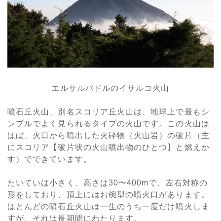
エルサルバドルのイサルコ火山
噴石丘火山、別名スコリア丘火山は、地球上で最もシ
ンプルでよく見られるタイプの火山です。この火山は
ほぼ、火口から噴出した火砕物（火山岩）の破片（主
にスコリア【破片状の火山噴出物のひとつ】と燃えか
す）でできています。
たいていは小さく、高さは30〜400mで、左右対称の
形をしており、頂上にはお椀型の噴火口があります。
ほとんどの噴石丘火山は一生のうち一度だけ噴火しま
すが、それは長期間にわたります。