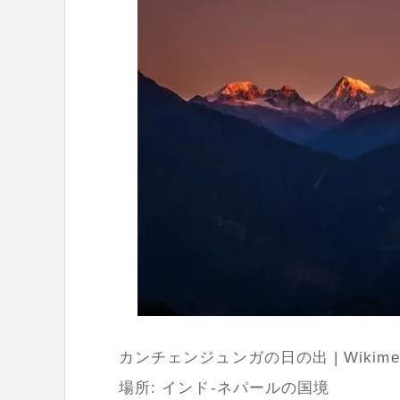
カンチェンジュンガの日の出 | Wikimedi
場所: インド-ネパールの国境