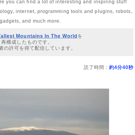
you can find a lot of interesting and inspiring stuff
logy, internet, programming tools and plugins, robots,
 gadgets, and much more.
Tallest Mountains In The World
を
・再構成したものです。
者の許可を得て配信しています。
読了時間 :
約4分40秒