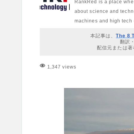
RankRed is a place where 
about science and techno
machines and high tech
本記事は、
The 8 
翻訳
配信元または著
1,347 views