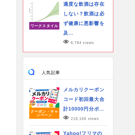
適度な飲酒は存在
しない？飲酒は必
ず健康に悪影響を
ワークスタイル
及…
6,784 views
人気記事
メルカリクーポン
コード初回最大合
計10000円分ポ…
クーポン・キャ
ンペーン
216,160 views
Yahoo!フリマの