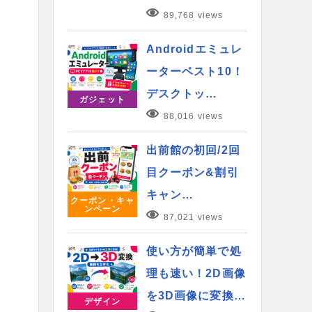
89,768 views
Androidエミュレ
ーターベスト10！
デスクトッ…
ガジェット
88,016 views
出前館の初回/2回
目クーポン&割引
キャン…
クーポン・キャ
ンペーン
87,021 views
使い方が簡単で処
理も速い！2D画像
を3D画像に変換…
デザイン