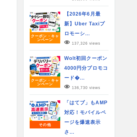
【2026年6月最
新】Uber Taxiプ
ロモーシ…
クーポン・キャ
ンペーン
137,326 views
Wolt初回クーポン
4000円分プロモコ
ード�…
クーポン・キャ
ンペーン
136,730 views
「はてブ」もAMP
対応！モバイルペ
ージを爆速表示
その他
さ…