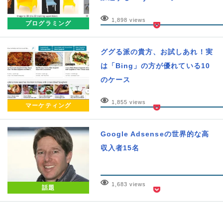
1,898 views
プログラミング
ググる派の貴方、お試しあれ！実
は「Bing」の方が優れている10
のケース
1,855 views
マーケティング
Google Adsenseの世界的な高
収入者15名
1,683 views
話題