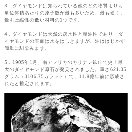
3．ダイヤモンドは知られている他のどの物質よりも
単位体積あたりの原子数が最も多いため、最も硬く、
最も圧縮性の低い材料の1つです。
4．ダイヤモンドは天然の疎水性と親油性であり、ダ
イヤモンドの表面は水をはじきますが、油ははじかず
簡単に馴染みます。
5．1905年1月、南アフリカのカリナン鉱山で史上最
大のダイヤモンド原石が発見されました。重さ621.35
グラム（3106.75カラット）で、11.8億年前に形成さ
れたと推定されます。