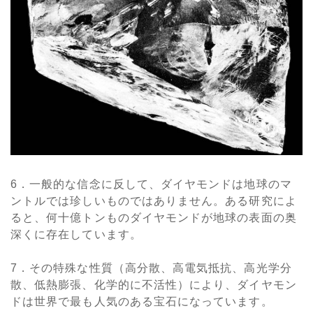
6．一般的な信念に反して、ダイヤモンドは地球のマ
ントルでは珍しいものではありません。ある研究によ
ると、何十億トンものダイヤモンドが地球の表面の奥
深くに存在しています。
7．その特殊な性質（高分散、高電気抵抗、高光学分
散、低熱膨張、化学的に不活性）により、ダイヤモン
ドは世界で最も人気のある宝石になっています。