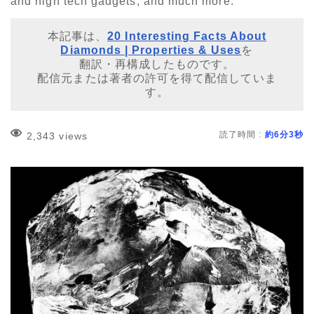
and high tech gadgets, and much more.
本記事は、
20 Interesting Facts About
Diamonds | Properties & Uses
を
翻訳・再構成したものです。
配信元または著者の許可を得て配信していま
す。
読了時間 :
約6分3秒
2,343 views