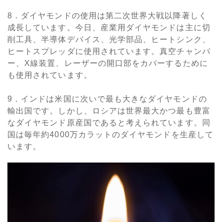
8．ダイヤモンドの使用は第二次世界大戦以降著しく
成長しています。今日、産業用ダイヤモンドは主に切
削工具、半導体デバイス、光学部品、ヒートシンク、
ヒートスプレッダに使用されています。真空チャンバ
ー、X線装置、レーザーの開口部をカバーするために
も使用されています。
9．インドは米国に次いで最も大きなダイヤモンドの
輸出国です。しかし、ロシアは世界最大かつ最も豊富
なダイヤモンド原産国であると考えられています。同
国は毎年約4000万カラットのダイヤモンドを生産して
います。