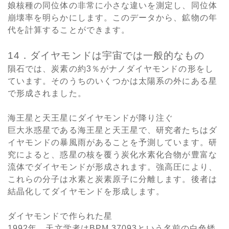
娘核種の同位体の非常に小さな違いを測定し、同位体
崩壊率を明らかにします。このデータから、鉱物の年
代を計算することができます。
14．ダイヤモンドは宇宙では一般的なもの
隕石では、炭素の約3％がナノダイヤモンドの形をし
ています。そのうちのいくつかは太陽系の外にある星
で形成されました。
海王星と天王星にダイヤモンドが降り注ぐ
巨大氷惑星である海王星と天王星で、研究者たちはダ
イヤモンドの暴風雨があることを予測しています。研
究によると、惑星の核を覆う炭化水素化合物が豊富な
流体でダイヤモンドが形成されます。強高圧により、
これらの分子は水素と炭素原子に分離します。後者は
結晶化してダイヤモンドを形成します。
ダイヤモンドで作られた星
1992年、天文学者はBPM 37093という名前の白色矮