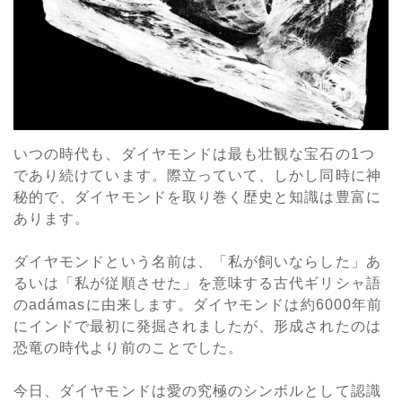
いつの時代も、ダイヤモンドは最も壮観な宝石の1つ
であり続けています。際立っていて、しかし同時に神
秘的で、ダイヤモンドを取り巻く歴史と知識は豊富に
あります。
ダイヤモンドという名前は、「私が飼いならした」あ
るいは「私が従順させた」を意味する古代ギリシャ語
のadámasに由来します。ダイヤモンドは約6000年前
にインドで最初に発掘されましたが、形成されたのは
恐竜の時代より前のことでした。
今日、ダイヤモンドは愛の究極のシンボルとして認識