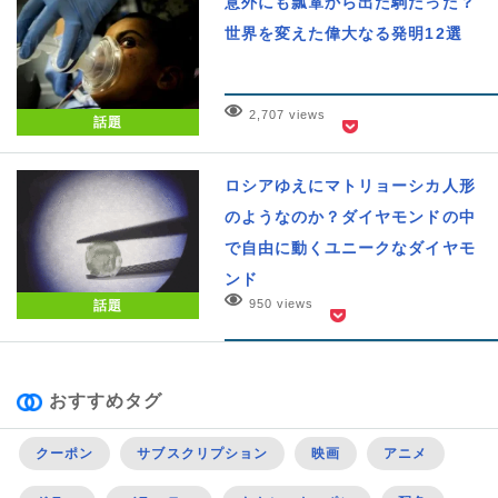
意外にも瓢箪から出た駒だった？
世界を変えた偉大なる発明12選
2,707 views
話題
ロシアゆえにマトリョーシカ人形
のようなのか？ダイヤモンドの中
で自由に動くユニークなダイヤモ
ンド
950 views
話題
おすすめタグ
クーポン
サブスクリプション
映画
アニメ