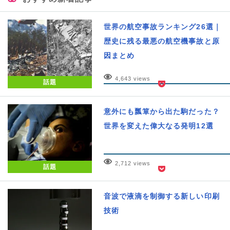
世界の航空事故ランキング26選｜
歴史に残る最悪の航空機事故と原
因まとめ
4,643 views
話題
意外にも瓢箪から出た駒だった？
世界を変えた偉大なる発明12選
2,712 views
話題
音波で液滴を制御する新しい印刷
技術