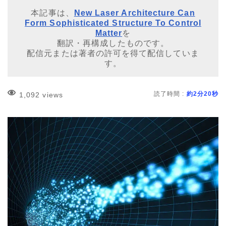
本記事は、
New Laser Architecture Can
Form Sophisticated Structure To Control
Matter
を
翻訳・再構成したものです。
配信元または著者の許可を得て配信していま
す。
読了時間 :
約2分20秒
1,092 views