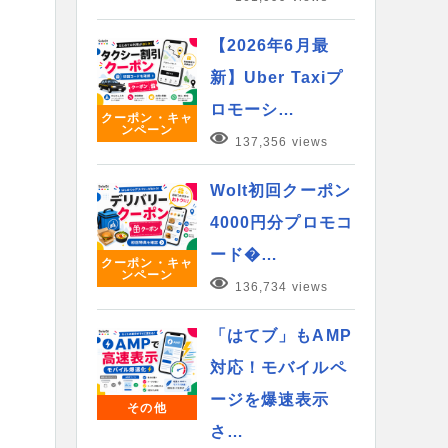
【2026年6月最
新】Uber Taxiプ
ロモーシ…
クーポン・キャ
ンペーン
137,356 views
Wolt初回クーポン
4000円分プロモコ
ード�…
クーポン・キャ
ンペーン
136,734 views
「はてブ」もAMP
対応！モバイルペ
ージを爆速表示
その他
さ…