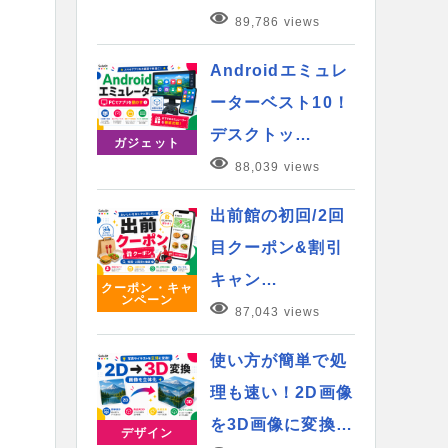
89,786 views
Androidエミュレ
ーターベスト10！
デスクトッ…
ガジェット
88,039 views
出前館の初回/2回
目クーポン&割引
キャン…
クーポン・キャ
ンペーン
87,043 views
使い方が簡単で処
理も速い！2D画像
を3D画像に変換…
デザイン