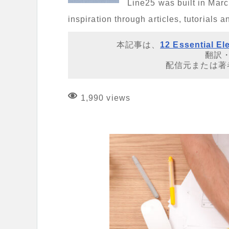
Line25 was built in Mar
inspiration through articles, tutorials 
本記事は、
12 Essential El
翻訳
配信元または著
1,990 views