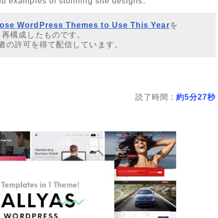
and examples of stunning site designs.
pose WordPress Themes to Use This Year
を
・再構成したものです。
者の許可を得て配信しています。
読了時間 :
約5分27秒