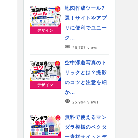
地図作成ツール7
選！サイトやアプ
リに便利でユニー
デザイン
ク…
26,707 views
空中浮遊写真のト
リックとは？撮影
のコツと注意を細
デザイン
か…
25,994 views
無料で使えるマン
ダラ模様のベクタ
ー素材サイトとデ