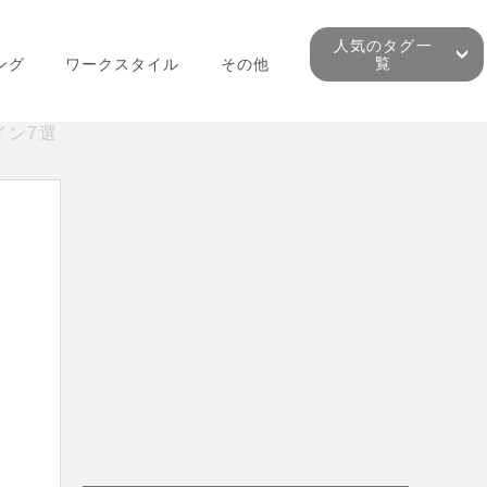
人気のタグ一
覧
ング
ワークスタイル
その他
イン7選