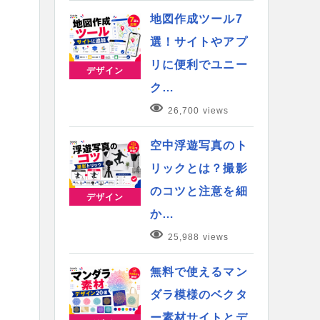
地図作成ツール7
選！サイトやアプ
リに便利でユニー
デザイン
ク…
26,700 views
空中浮遊写真のト
リックとは？撮影
のコツと注意を細
デザイン
か…
25,988 views
無料で使えるマン
ダラ模様のベクタ
ー素材サイトとデ