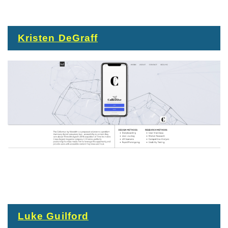
Kristen DeGraff
Luke Guilford