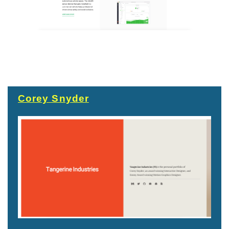
Corey Snyde
r