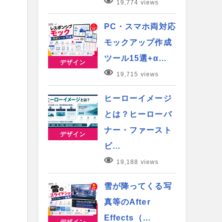
19,774 views
PC・スマホ両対応
モックアップ作成
ツール15選+α…
デザイン
19,715 views
ヒーローイメージ
とは？ヒーローバ
ナー・ファースト
デザイン
ビ…
19,188 views
雪が降ってくる写
真等のAfter
Effects（…
デザイン