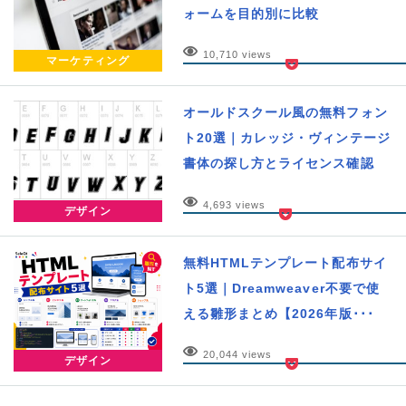
ォームを目的別に比較
10,710 views
マーケティング
オールドスクール風の無料フォン
ト20選｜カレッジ・ヴィンテージ
書体の探し方とライセンス確認
4,693 views
デザイン
無料HTMLテンプレート配布サイ
ト5選｜Dreamweaver不要で使
える雛形まとめ【2026年版･･･
20,044 views
デザイン