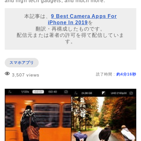
and high tech gadgets, and much more.
本記事は、
9 Best Camera Apps For
iPhone In 2019
を
翻訳・再構成したものです。
配信元または著者の許可を得て配信していま
す。
スマホアプリ
読了時間 :
約4分16秒
3,507 views