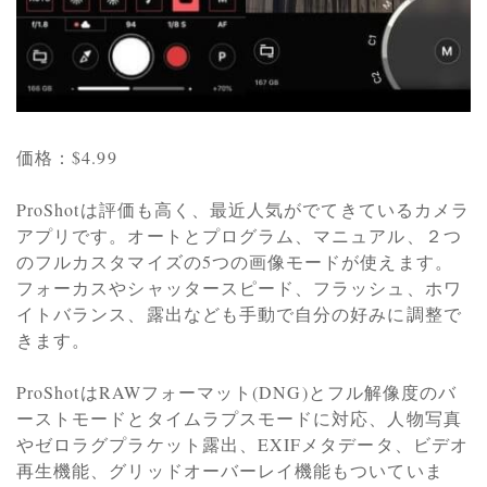
価格：$4.99
ProShotは評価も高く、最近人気がでてきているカメラ
アプリです。オートとプログラム、マニュアル、２つ
のフルカスタマイズの5つの画像モードが使えます。
フォーカスやシャッタースピード、フラッシュ、ホワ
イトバランス、露出なども手動で自分の好みに調整で
きます。
ProShotはRAWフォーマット(DNG)とフル解像度のバ
ーストモードとタイムラプスモードに対応、人物写真
やゼロラグプラケット露出、EXIFメタデータ、ビデオ
再生機能、グリッドオーバーレイ機能もついていま