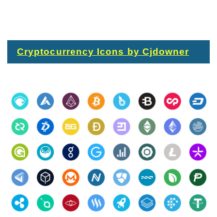
Cryptocurrency Icons by Cjdowner