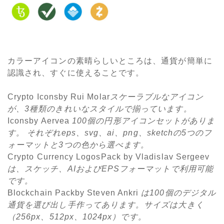
カラーアイコンの素晴らしいところは、通貨が簡単に
認識され、すぐに使えることです。
Crypto Iconsby Rui Molar
スケーラブルなアイコン
が、
3
種類のきれいなスタイルで揃っています。
Iconsby Aervea
100
個の円形アイコンセットがありま
す。
それぞれ
eps
、
svg
、
ai
、
png
、
sketch
の
5
つのフ
ォーマットと
3
つの色から選べます。
Crypto Currency LogosPack by Vladislav Sergeev
は、スケッチ、
AI
および
EPS
フォーマットで利用可能
です。
Blockchain Packby Steven Ankri
は
100
個のデジタル
通貨を選び出し手作ってあります。サイズは大きく
（
256px
、
512px
、
1024px
）です。