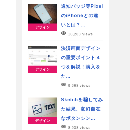
通知バッジ等Pixel
のiPhoneとの違
いとは？…
デザイン
10,280 views
決済画面デザイン
の重要ポイント４
つを解説！購入を
デザイン
た…
9,668 views
Sketchを騙してみ
た結果、変幻自在
なボタンシン…
デザイン
8,938 views