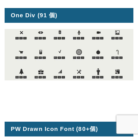
One Div
(91 個)
PW Drawn Icon Font
(80+個)