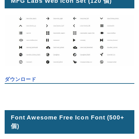
MFG Labs Web Icon Set
(120 個)
ダウンロード
Font Awesome Free Icon Font
(500+
個)