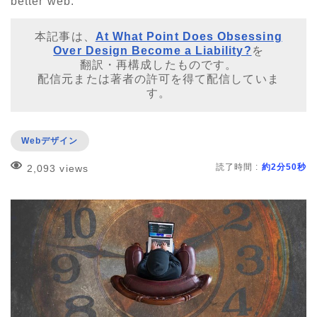
better web.
本記事は、
At What Point Does Obsessing
Over Design Become a Liability?
を
翻訳・再構成したものです。
配信元または著者の許可を得て配信していま
す。
Webデザイン
読了時間 :
約2分50秒
2,093 views