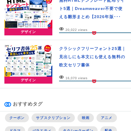
無料HTMLテンプレート配布サイ
ト5選｜Dreamweaver不要で使
える雛形まとめ【2026年版･･･
20,022 views
デザイン
クラシックフリーフォント25選｜
見出しにも本文にも使える無料の
欧文セリフ書体
16,070 views
デザイン
おすすめタグ
クーポン
サブスクリプション
映画
アニメ
ドラマ
バラエティ
タクシークーポン
配色