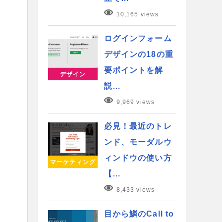
10,165 views
ログインフォーム
デザインの18の重
要ポイントを解
デザイン
説…
9,969 views
必見！最近のトレ
ンド、モーダルウ
ィンドウの使い方
マーケティング
【…
8,433 views
目から鱗のCall to