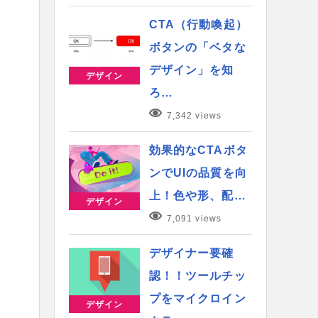
CTA（行動喚起）
ボタンの「ベタな
デザイン」を知
デザイン
ろ…
7,342 views
効果的なCTAボタ
ンでUIの品質を向
上！色や形、配…
デザイン
7,091 views
デザイナー要確
認！！ツールチッ
プをマイクロイン
デザイン