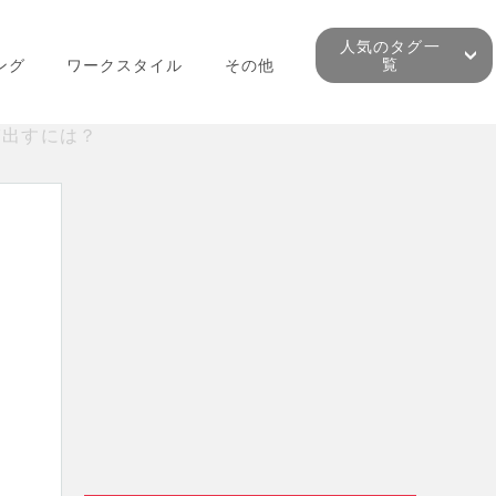
人気のタグ一
覧
ング
ワークスタイル
その他
ぎ出すには？