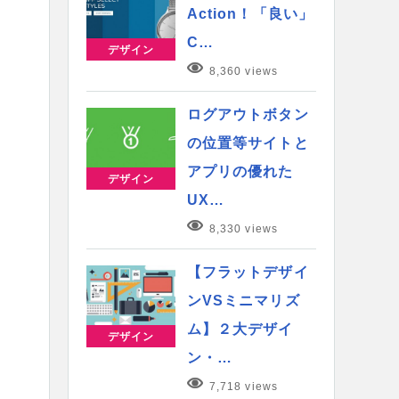
Action！「良い」
C…
デザイン
8,360 views
ログアウトボタン
の位置等サイトと
アプリの優れた
デザイン
UX…
8,330 views
【フラットデザイ
ンVSミニマリズ
ム】２大デザイ
デザイン
ン・…
7,718 views