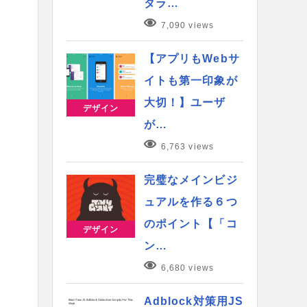
タラ…
7,090 views
【アプリもWebサ
イトも第一印象が
大切！】ユーザ
デザイン
が…
6,763 views
完璧なメインビジ
ュアルを作る６つ
のポイント【「コ
デザイン
ン…
6,680 views
Adblock対策用JS