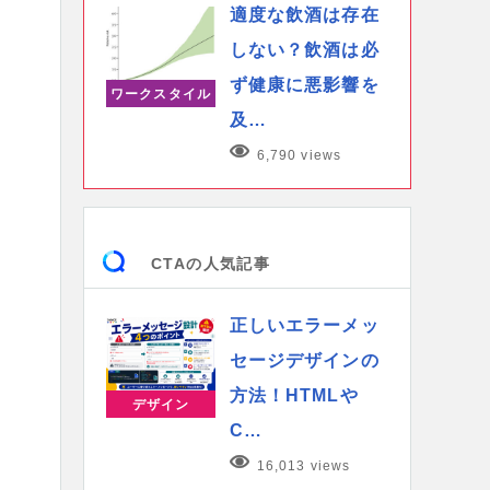
適度な飲酒は存在
しない？飲酒は必
ず健康に悪影響を
ワークスタイル
及…
6,790 views
CTAの人気記事
正しいエラーメッ
セージデザインの
方法！HTMLや
デザイン
C…
16,013 views