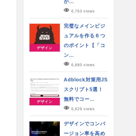
が…
6,763 views
完璧なメインビジ
ュアルを作る６つ
のポイント【「コ
デザイン
ン…
6,680 views
Adblock対策用JS
スクリプト5選！
無料でコー…
デザイン
6,629 views
デザインでコンバ
ージョン率を高め