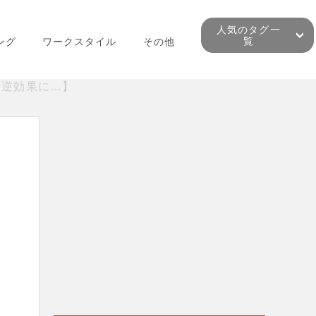
人気のタグ一
覧
ング
ワークスタイル
その他
と逆効果に…】