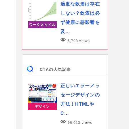
適度な飲酒は存在
しない？飲酒は必
ず健康に悪影響を
ワークスタイル
及…
6,790 views
CTAの人気記事
正しいエラーメッ
セージデザインの
方法！HTMLや
デザイン
C…
16,013 views