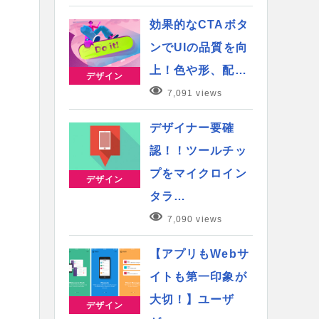
効果的なCTAボタ
ンでUIの品質を向
上！色や形、配…
デザイン
7,091 views
デザイナー要確
認！！ツールチッ
プをマイクロイン
デザイン
タラ…
7,090 views
【アプリもWebサ
イトも第一印象が
大切！】ユーザ
デザイン