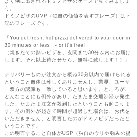
よく例に出されるドミノピザのケースで見てみましょ
う。
ドミノピザのUVP（独自の価値を表すフレーズ）は下
記のフレーズです。
「You get fresh, hot pizza delivered to your door in
30 minutes or less - or it’s free!
（焼きたての熱いピザを、玄関まで30分以内にお届け
します。それ以上待たせたら、無料に致します！）」
デリバリーものが注文から概ね30分以内で届けられる
ということ自体は珍しくありませんし、業界、ユーザ
ー双方の認識も一致していると思います。ところが、
どんなことにも例外があり、たまたま交通渋滞が発生
した、たまたま注文が殺到したということも起こりま
す。その例外が起きて時間が超過した場合は、お代を
いただきません、と明言したのがドミノピザだったと
いうことです。
この明言すること自体がUSP（独自のウリや強みの提