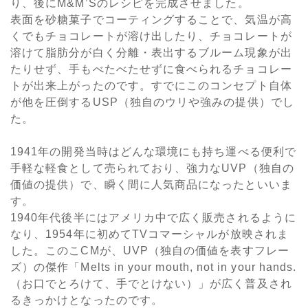
り、後にM&M’Sのレシピを完成させました。
表面を砂糖菓子でコーティングすることで、気温が高
くでもチョコレートが溶け出したり、チョコレートが
溶けて脂肪分が白く分離・表出するブルーム現象が出
たりせず、手もべたべたせずに食べられるチョコレー
トが出来上がったのです。すでにこのコンセプト自体
が他を圧倒するUSP（独自のウリや強みの提供）でし
た。
1941年の開発当時はどんな環境にも持ち運べる便利で
手軽な軽食として売られており、強力なUVP（独自の
価値の提供）で、瞬く間に人気商品になったといいま
す。
1940年代後半にはアメリカ中で広く販売されるように
なり、1954年に初めてTVコマーシャルが放映されま
した。このこCMが、UVP（独自の価値を表すフレー
ズ）の傑作「Melts in your mouth, not in your hands.
（お口でとろけて、手でとけない）」が広く普及され
るきっかけとなったのです。