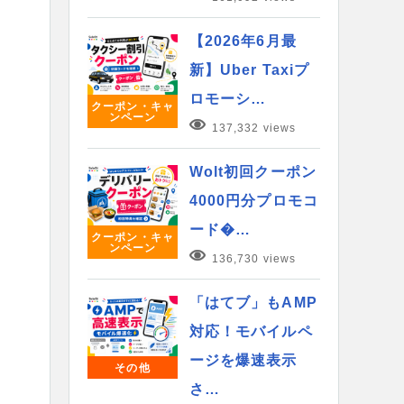
【2026年6月最
新】Uber Taxiプ
ロモーシ…
クーポン・キャ
ンペーン
137,332 views
Wolt初回クーポン
4000円分プロモコ
ード�…
クーポン・キャ
ンペーン
136,730 views
「はてブ」もAMP
対応！モバイルペ
ージを爆速表示
その他
さ…