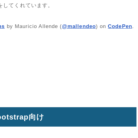
をしてくれています。
ns
by Mauricio Allende (
@mallendeo
) on
CodePen
.
Bootstrap向け