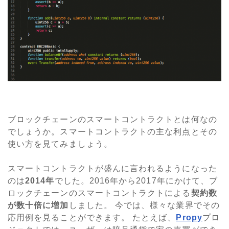
ブロックチェーンのスマートコントラクトとは何なの
でしょうか。スマートコントラクトの主な利点とその
使い方を見てみましょう。
スマートコントラクトが盛んに言われるようになった
のは
2014年
でした。2016年から2017年にかけて、ブ
ロックチェーンのスマートコントラクトによる
契約数
が数十倍に増加
しました。 今では、様々な業界でその
応用例を見ることができます。 たとえば、
Propy
プロ