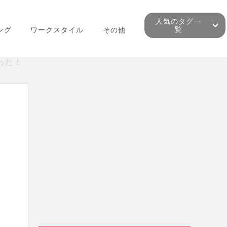
人気のタグ一
覧
ング
ワークスタイル
その他
った！