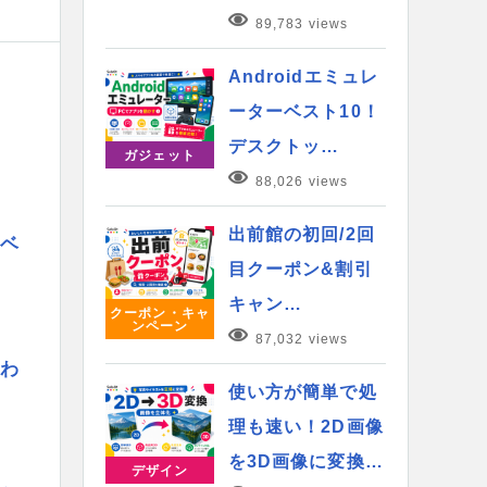
89,783 views
Androidエミュレ
ーターベスト10！
り
デスクトッ…
ガジェット
88,026 views
出前館の初回/2回
レベ
目クーポン&割引
キャン…
クーポン・キャ
ンペーン
87,032 views
もわ
使い方が簡単で処
理も速い！2D画像
を3D画像に変換…
デザイン