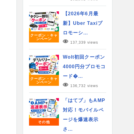
【2026年6月最
新】Uber Taxiプ
ロモーシ…
クーポン・キャ
ンペーン
137,339 views
Wolt初回クーポン
4000円分プロモコ
ード�…
クーポン・キャ
ンペーン
136,732 views
「はてブ」もAMP
対応！モバイルペ
ージを爆速表示
その他
さ…