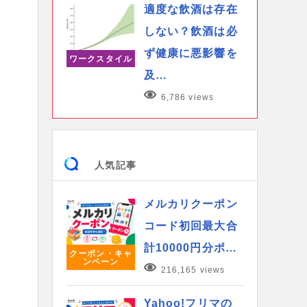
適度な飲酒は存在
しない？飲酒は必
ず健康に悪影響を
ワークスタイル
及…
6,786 views
人気記事
メルカリクーポン
コード初回最大合
計10000円分ポ…
クーポン・キャ
ンペーン
216,165 views
Yahoo!フリマの