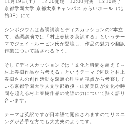
11月19日(土) 12:30開場 13:00開演 15:10終了
京都学園大学 京都太秦キャンパス みらいホール（北
館3F）にて
シンポジウムは基調講演とディスカッションの2本立
て。基調講演では「村上春樹を英訳する」というテー
マでジェイ・ルービン氏が登壇し、作品の魅力や翻訳
作業について話されるそう。
そしてディスカッションでは「文化と時間を超えて～
村上春樹作品から考える」というテーマで同氏と村上
春樹さんの創作活動を深層心理学的視点から考察して
いる京都学園大学人文学部教授・山愛美氏が文化や時
間を超える村上春樹作品の物語の力について熱く語り
合います。
テーマは英訳ですが日本語で開催されますのでリスニ
ングが苦手な方でも大丈夫のようです。