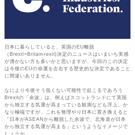
日本に暮らしていると、英国のEU離脱
（Brexit=Britain+exit)決定のニュースはいまいち実感
が湧かない方も多いかと思いますが、今回のこの決定
は今後のEUの命運を左右する歴史的な決定であること
に間違いありません。
なにより今後そう低くない可能性で起こるであろう
Brexitの「余波」は、例えばスコットランドにて英国
から独立する気運が高まっている観測なども浮上。か
なり極端ですが、これを無理やり日本に置き換えると
「日本がASEANから離脱した余波で、北海道が日本
から独立する気運が高まる」というようなイメージで
しょうか。