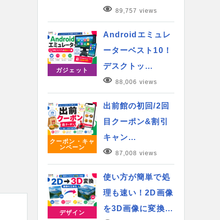
89,757 views
Androidエミュレ
ーターベスト10！
デスクトッ…
ガジェット
88,006 views
出前館の初回/2回
目クーポン&割引
キャン…
クーポン・キャ
ンペーン
87,008 views
使い方が簡単で処
理も速い！2D画像
を3D画像に変換…
デザイン