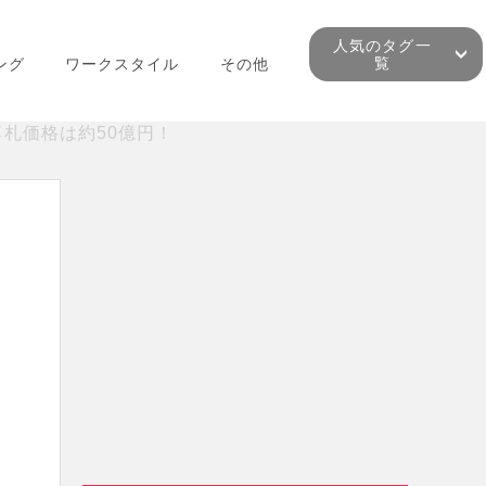
人気のタグ一
覧
ング
ワークスタイル
その他
落札価格は約50億円！