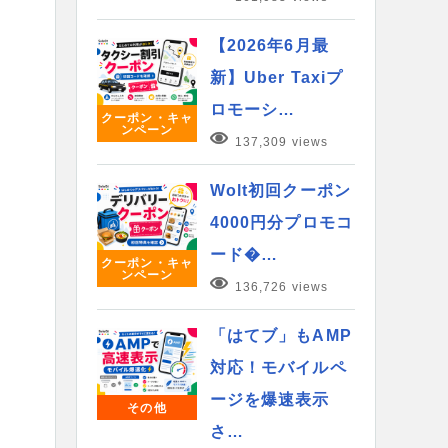
【2026年6月最
新】Uber Taxiプ
ロモーシ…
クーポン・キャ
ンペーン
137,309 views
Wolt初回クーポン
4000円分プロモコ
ード�…
クーポン・キャ
ンペーン
136,726 views
「はてブ」もAMP
対応！モバイルペ
ージを爆速表示
その他
さ…