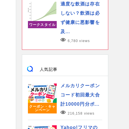
適度な飲酒は存在
しない？飲酒は必
ず健康に悪影響を
ワークスタイル
及…
6,780 views
人気記事
メルカリクーポン
コード初回最大合
計10000円分ポ…
クーポン・キャ
ンペーン
216,158 views
Yahoo!フリマの