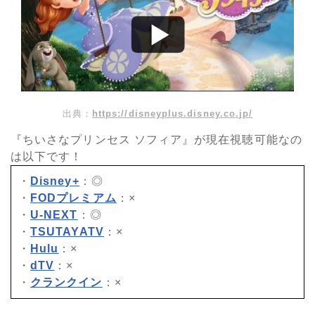
出典：
https://disneyplus.disney.co.jp/
『ちいさなプリンセス ソフィア』が現在視聴可能なの
は以下です！
・
Disney+
：◎
・
FODプレミアム
：×
・
U-NEXT
：◎
・
TSUTAYATV
：×
・
Hulu
：×
・
dTV
：×
・
クランクイン
：×