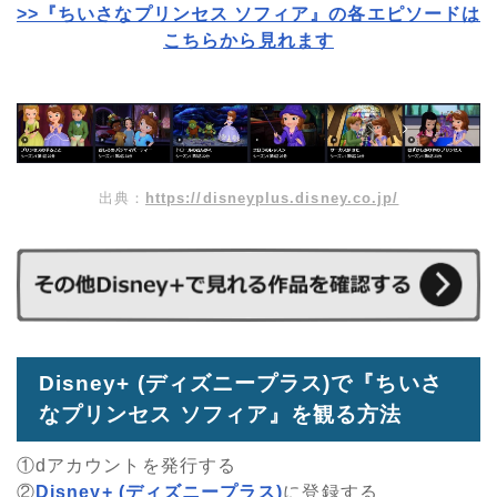
>>『ちいさなプリンセス ソフィア』の各エピソードは
こちらから見れます
出典：
https://disneyplus.disney.co.jp/
Disney+ (ディズニープラス)で『ちいさ
なプリンセス ソフィア』を観る方法
①dアカウントを発行する
②
Disney+ (ディズニープラス)
に登録する