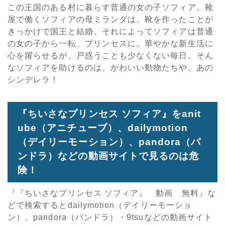
この王国のある村に暮らす普通の女の子ソフィア。靴
屋で働くソフィアの母ミランダは、靴を作ったことが
きっかけで国王と結婚、それによってソフィアは普通
の女の子から一転、プリンセスに。華やかな新生活に
心を躍らせるが、戸惑うことも少なくない毎日。そん
なソフィアを助けるのは、かわいい動物たちや、あの
シンデレラ！
『ちいさなプリンセス ソフィア』をanit
ube（アニチューブ）、dailymotion
（デイリーモーション）、pandora（パ
ンドラ）などの動画サイトで見るのは危
険！
『『ちいさなプリンセス ソフィア』 動画 無料』な
どで検索するとdailymotion（デイリーモーショ
ン）、pandora（パンドラ）・9tsuなどの動画サイト