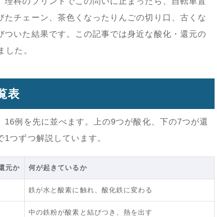
。理科のプリントでこの問いに止まったら、自転車置
びたチェーン、茶色くなったりんごの切り口、古くな
びついた結果です。この記事では身近な酸化・還元の
ました。
覧表
16例を先に並べます。上の9つが酸化、下の7つが還
で1つずつ解説しています。
還元か
何が起きているか
鉄が水と酸素に触れ、酸化鉄に変わる
中の鉄粉が酸素と結びつき、熱を出す