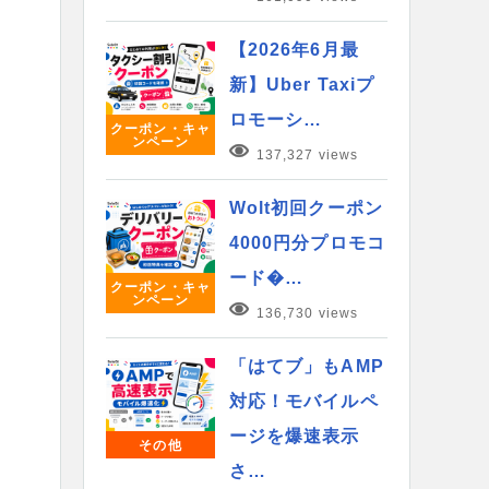
【2026年6月最
新】Uber Taxiプ
ロモーシ…
クーポン・キャ
ンペーン
137,327 views
Wolt初回クーポン
4000円分プロモコ
ード�…
クーポン・キャ
ンペーン
136,730 views
「はてブ」もAMP
対応！モバイルペ
ージを爆速表示
その他
さ…