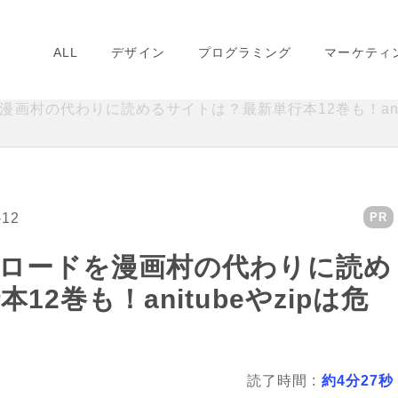
ALL
デザイン
プログラミング
マーケティ
画村の代わりに読めるサイトは？最新単行本12巻も！anitu
-12
PR
ロードを漫画村の代わりに読め
2巻も！anitubeやzipは危
読了時間 :
約4分27秒