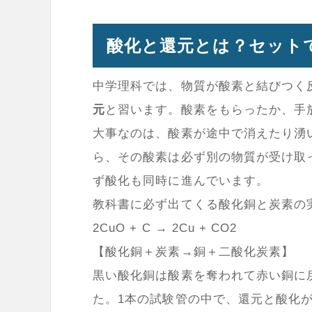
酸化と還元とは？セット
中学理科では、物質が酸素と結びつく
元
と習います。酸素をもらったか、手
大事なのは、酸素が途中で消えたり湧
ら、その酸素は必ず別の物質が受け取
ず酸化も同時に進んでいます。
教科書に必ず出てくる酸化銅と炭素の
2CuO + C → 2Cu + CO2
【酸化銅＋炭素→銅＋二酸化炭素】
黒い酸化銅は酸素を奪われて赤い銅に
た。1本の試験管の中で、還元と酸化