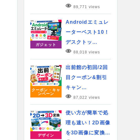
89,771 views
Androidエミュレ
ーターベスト10！
デスクトッ…
ガジェット
88,018 views
出前館の初回/2回
目クーポン&割引
キャン…
クーポン・キャ
ンペーン
87,022 views
使い方が簡単で処
理も速い！2D画像
を3D画像に変換…
デザイン