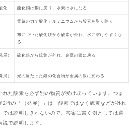
酸化
酸化銅は銅に戻り、水素は水になる
電気の力で酸化アルミニウムから酸素を取り除く
布についた酸化鉄から酸素が外れ、水に溶けやすくな
る
発展）
硫化銀から硫黄が外れ、金属の銀に戻る
発展）
光の当たった銀の化合物が金属の銀に変わる
外れた酸素を必ず別の物質が受け取っています。つま
尾2行の「（発展）」は、酸素ではなく硫黄などが外れ
」では説明しきれないので、答案に書く例としては選
解説で説明します。