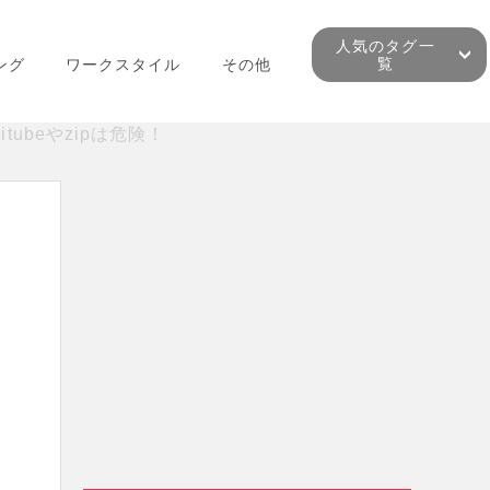
人気のタグ一
覧
ング
ワークスタイル
その他
beやzipは危険！