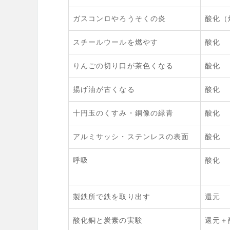
ガスコンロやろうそくの炎
酸化（
スチールウールを燃やす
酸化
りんごの切り口が茶色くなる
酸化
揚げ油が古くなる
酸化
十円玉のくすみ・銅像の緑青
酸化
アルミサッシ・ステンレスの表面
酸化
呼吸
酸化
製鉄所で鉄を取り出す
還元
酸化銅と炭素の実験
還元＋