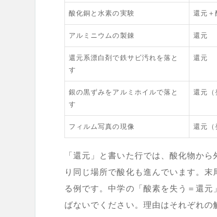
酸化銅と水素の実験
還元＋
アルミニウムの製錬
還元
還元系漂白剤で鉄サビ汚れを落と
還元
す
銀の黒ずみをアルミホイルで落と
還元（
す
フィルム写真の現像
還元（
「還元」と書いた行では、酸化物から
り同じ場所で酸化も進んでいます。末
る例です。中学の「酸素を失う＝還元
ばないでください。理由はそれぞれの