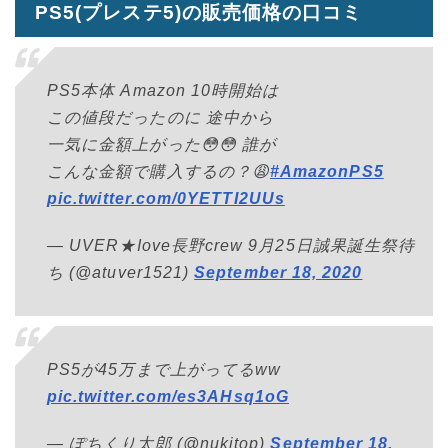
PS5(プレステ5)の販売価格の口コミ
PS5本体 Amazon 10時開始は
この値段だったのに 途中から
一気に金額上がった😳😳 誰が
こんな金額で購入するの？😩
#AmazonPS5
pic.twitter.com/0YETTI2UUs
— UVER★Iove長野crew 9月25日誠果誕生祭待
ち (@atuver1521)
September 18, 2020
PS5が45万まで上がってるww
pic.twitter.com/es3AHsq1oG
— ぽちくり太郎 (@nukitop)
September 18,