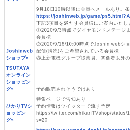
9月18日10時以降に会員へメールあり。
https://joshinweb.jp/game/ps5.ht
下記3項目を満たす会員様にご案内いたし
①2020/9/3時点でダイヤモンドステー
会員様
②2020/9/18/10:00時点でJoshin 
Joshinweb
配信(購読)をご希望されている会員様
ショップ»
③上新電機グループ従業員、関係者以外
TSUTAYA
オンライン
ショッピン
グ»
予約販売されそうではあり
特集ページで告知あり
ひかりTVシ
予約情報はツイッターで流す予定
ョッピン
https://twitter.com/hikariTVshop/stat
グ»
s=20