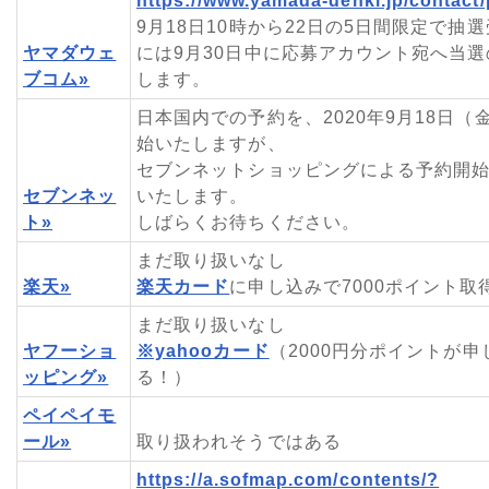
https://www.yamada-denki.jp/contact/
9月18日10時から22日の5日間限定で抽
ヤマダウェ
には9月30日中に応募アカウント宛へ当
ブコム»
します。
日本国内での予約を、2020年9月18日（
始いたしますが、
セブンネットショッピングによる予約開
セブンネッ
いたします。
ト»
しばらくお待ちください。
まだ取り扱いなし
楽天»
楽天カード
に申し込みで7000ポイント取
まだ取り扱いなし
ヤフーショ
※yahooカード
（2000円分ポイントが
ッピング»
る！）
ペイペイモ
ール»
取り扱われそうではある
https://a.sofmap.com/contents/?