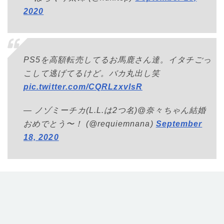
2020
PS5を高額転売してるお馬鹿さん達。イタチごっ
こして逃げてるけど。バカ丸出し笑
pic.twitter.com/CQRLzxvlsR
— ノゾミーチカ(L.L.は2つ名)@奈々ちゃん結婚
おめでとう〜！ (@requiemnana)
September
18, 2020