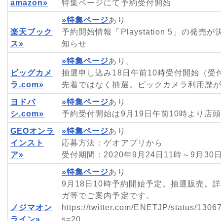
amazon»
特集ページにて予約受付開始
»特集ページ
あり
楽天ブック
予約開始情報「Playstation 5」の発
ス»
知らせ
»特集ページ
あり。
ビッグカメ
抽選申し込み18日午前10時受付開始（受付
ラ.com»
先着ではなく抽選。ビックカメラ利用歴
ヨドバ
»特集ページ
あり
シ.com»
予約受付開始は9月19日午前10時より店
GEOオンラ
»特集ページ
あり
インスト
応募方法：ゲオアプリから
ア»
受付期間：2020年9月24日11時～9月30日
»特集ページ
あり
9月18日10時予約開始予定。抽選販売。
ガ等でご案内予定です。
ノジマオン
https://twitter.com/ENETJP/status/13
ライン»
s=20