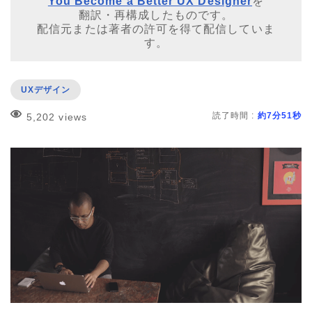
You Become a Better UX Designer
を
翻訳・再構成したものです。
配信元または著者の許可を得て配信していま
す。
UXデザイン
読了時間 :
約7分51秒
5,202 views