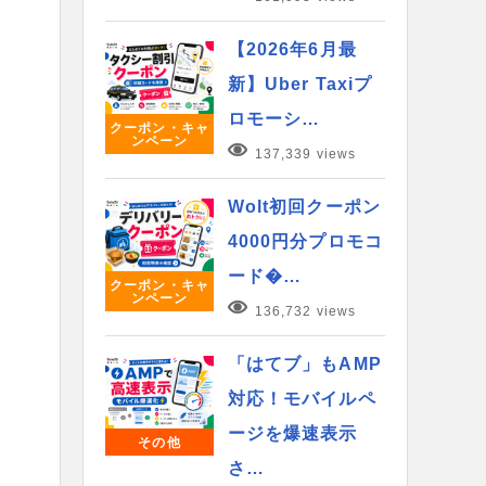
【2026年6月最
新】Uber Taxiプ
ロモーシ…
クーポン・キャ
ンペーン
137,339 views
Wolt初回クーポン
4000円分プロモコ
ード�…
クーポン・キャ
ンペーン
136,732 views
「はてブ」もAMP
対応！モバイルペ
ージを爆速表示
その他
さ…