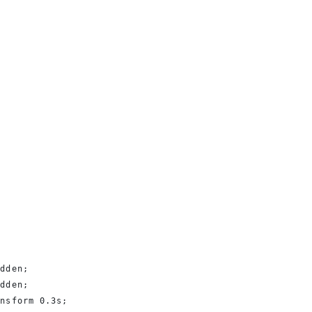
idden;
idden;
ansform 0.3s;