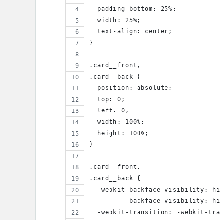
  padding-bottom: 25%;
  width: 25%;
  text-align: center;
}
.card__front,
.card__back {
  position: absolute;
  top: 0;
  left: 0;
  width: 100%;
  height: 100%;
}
.card__front,
.card__back {
  -webkit-backface-visibility: h
          backface-visibility: h
  -webkit-transition: -webkit-tr