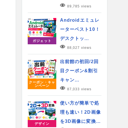
89,785 views
Androidエミュレ
ーターベスト10！
デスクトッ…
ガジェット
88,027 views
出前館の初回/2回
目クーポン&割引
キャン…
クーポン・キャ
ンペーン
87,033 views
使い方が簡単で処
理も速い！2D画像
を3D画像に変換…
デザイン