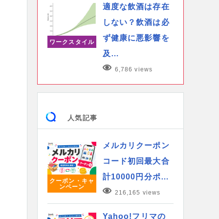
適度な飲酒は存在
しない？飲酒は必
ず健康に悪影響を
ワークスタイル
及…
6,786 views
人気記事
メルカリクーポン
コード初回最大合
計10000円分ポ…
クーポン・キャ
ンペーン
216,165 views
Yahoo!フリマの