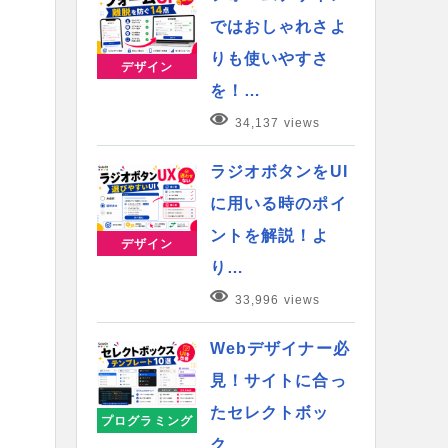
ではおしゃれさよ
りも使いやすさ
デザイン
を！…
34,137 views
ラジオボタンをUI
に用いる時のポイ
ントを解説！よ
デザイン
り…
33,996 views
Webデザイナー必
見！サイトに合っ
たセレクトボッ
プログラミング
ク…