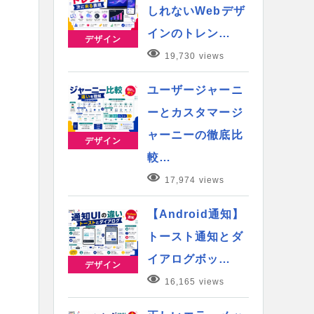
しれないWebデザ
インのトレン…
デザイン
19,730 views
ユーザージャーニ
ーとカスタマージ
ャーニーの徹底比
デザイン
較…
17,974 views
【Android通知】
トースト通知とダ
イアログボッ…
デザイン
16,165 views