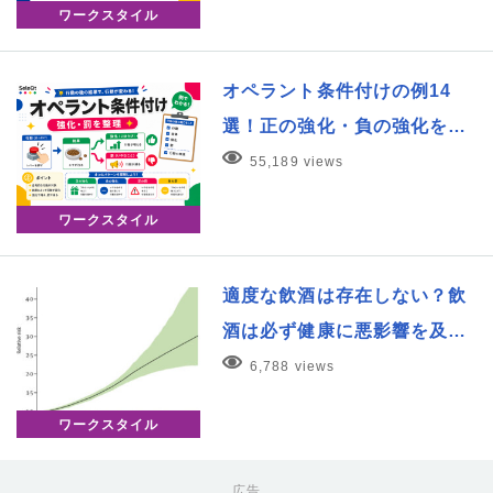
ワークスタイル
オペラント条件付けの例14
選！正の強化・負の強化を…
55,189 views
ワークスタイル
適度な飲酒は存在しない？飲
酒は必ず健康に悪影響を及…
6,788 views
ワークスタイル
広告