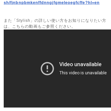
sh/fjnbnpbmkenffdnngjfgmeleoegfcffe?hl=en
また「Stylish」の詳しい使い方をお知りになりたい方
は、こちらの動画もご参照ください。