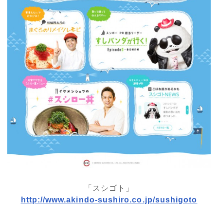
「スシゴト」
http://www.akindo-sushiro.co.jp/sushigoto