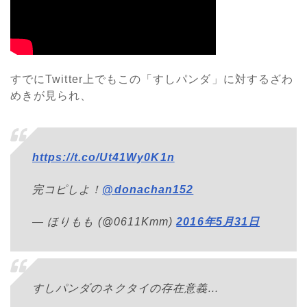
すでにTwitter上でもこの「すしパンダ」に対するざわ
めきが見られ、
https://t.co/Ut41Wy0K1n
完コピしよ！
@donachan152
— ほりもも (@0611Kmm)
2016年5月31日
すしパンダのネクタイの存在意義…