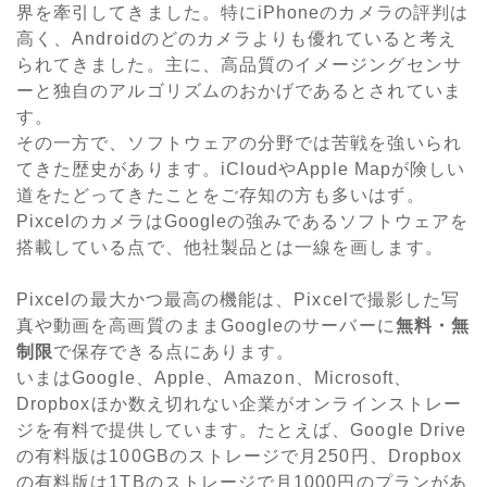
界を牽引してきました。特にiPhoneのカメラの評判は
高く、Androidのどのカメラよりも優れていると考え
られてきました。主に、高品質のイメージングセンサ
ーと独自のアルゴリズムのおかげであるとされていま
す。
その一方で、ソフトウェアの分野では苦戦を強いられ
てきた歴史があります。iCloudやApple Mapが険しい
道をたどってきたことをご存知の方も多いはず。
PixcelのカメラはGoogleの強みであるソフトウェアを
搭載している点で、他社製品とは一線を画します。
Pixcelの最大かつ最高の機能は、Pixcelで撮影した写
真や動画を高画質のままGoogleのサーバーに
無料・無
制限
で保存できる点にあります。
いまはGoogle、Apple、Amazon、Microsoft、
Dropboxほか数え切れない企業がオンラインストレー
ジを有料で提供しています。たとえば、Google Drive
の有料版は100GBのストレージで月250円、Dropbox
の有料版は1TBのストレージで月1000円のプランがあ